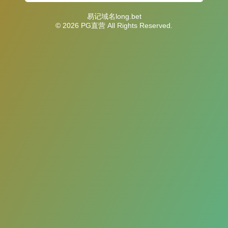
易记域名long.bet
© 2026 PG直营 All Rights Reserved.